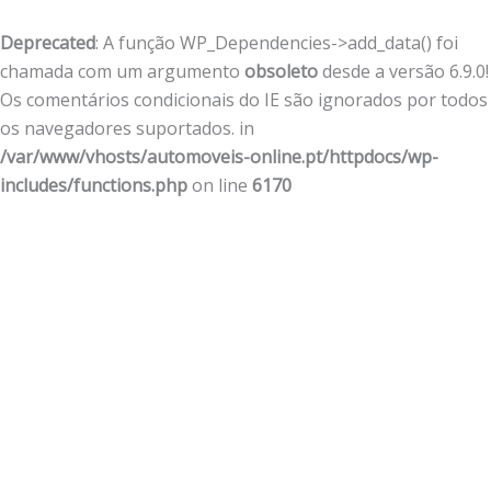
Deprecated
: A função WP_Dependencies->add_data() foi
chamada com um argumento
obsoleto
desde a versão 6.9.0!
Os comentários condicionais do IE são ignorados por todos
os navegadores suportados. in
/var/www/vhosts/automoveis-online.pt/httpdocs/wp-
includes/functions.php
on line
6170
Skip
to
content