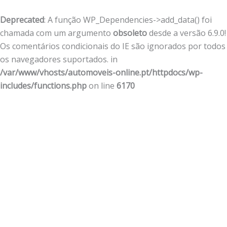
Deprecated
: A função WP_Dependencies->add_data() foi
chamada com um argumento
obsoleto
desde a versão 6.9.0!
Os comentários condicionais do IE são ignorados por todos
os navegadores suportados. in
/var/www/vhosts/automoveis-online.pt/httpdocs/wp-
includes/functions.php
on line
6170
Skip
to
content