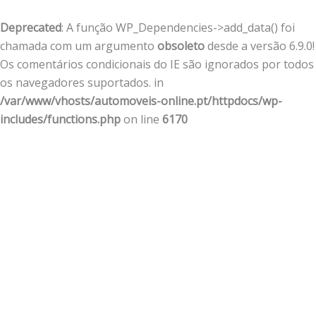
Deprecated
: A função WP_Dependencies->add_data() foi
chamada com um argumento
obsoleto
desde a versão 6.9.0!
Os comentários condicionais do IE são ignorados por todos
os navegadores suportados. in
/var/www/vhosts/automoveis-online.pt/httpdocs/wp-
includes/functions.php
on line
6170
Skip
to
content