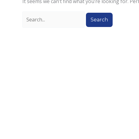
It seems we can’t find what you’re looking for. Pe
Search
for: