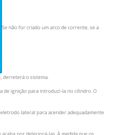
Se não for criado um arco de corrente, se a
, derreterá o sistema.
e ignição para introduzi-la no cilindro. O
o eletrodo lateral para acender adequadamente
 acaba por deteriorá-las. À medida que os