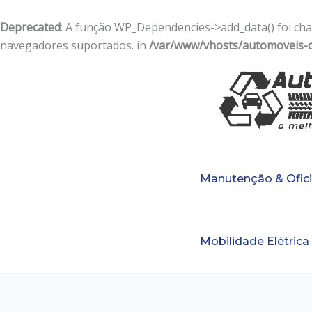
Deprecated
: A função WP_Dependencies->add_data() foi 
navegadores suportados. in
/var/www/vhosts/automoveis-on
Skip
to
content
Manutenção & Ofic
Mobilidade Elétrica