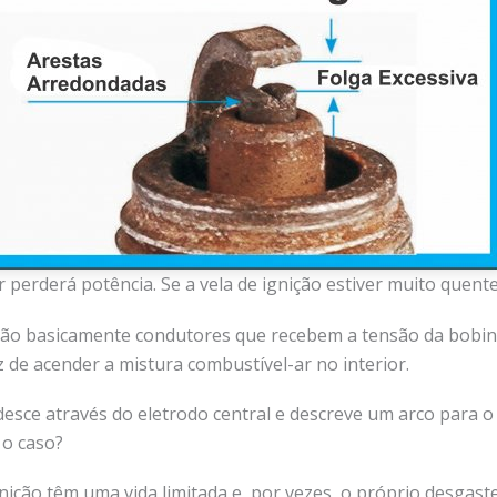
r perderá potência. Se a vela de ignição estiver muito quente
ão basicamente condutores que recebem a tensão da bobina d
az de acender a mistura combustível-ar no interior.
 desce através do eletrodo central e descreve um arco para 
 o caso?
ição têm uma vida limitada e, por vezes, o próprio desgaste