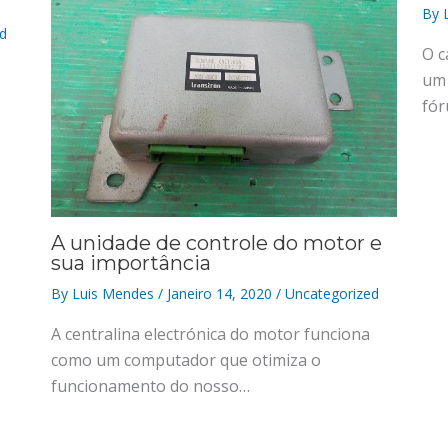
By
d
O c
um 
fó
A unidade de controle do motor e
sua importância
By
Luis Mendes
/
Janeiro 14, 2020
/
Uncategorized
A centralina electrónica do motor funciona
como um computador que otimiza o
funcionamento do nosso…