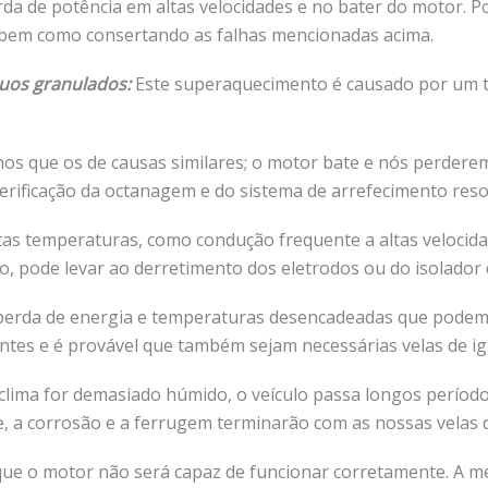
a de potência em altas velocidades e no bater do motor. Po
, bem como consertando as falhas mencionadas acima.
uos granulados:
Este superaquecimento é causado por um t
 que os de causas similares; o motor bate e nós perderemos
a verificação da octanagem e do sistema de arrefecimento res
ltas temperaturas, como condução frequente a altas veloci
pode levar ao derretimento dos eletrodos ou do isolador d
rda de energia e temperaturas desencadeadas que podem da
tes e é provável que também sejam necessárias velas de ign
clima for demasiado húmido, o veículo passa longos período
 a corrosão e a ferrugem terminarão com as nossas velas d
que o motor não será capaz de funcionar corretamente. A me