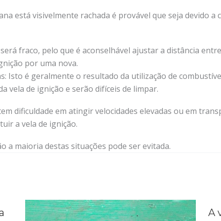
a está visivelmente rachada é provável que seja devido a ch
rá fraco, pelo que é aconselhável ajustar a distância entr
 ignição por uma nova.
s: Isto é geralmente o resultado da utilização de combustív
a vela de ignição e serão difíceis de limpar.
m dificuldade em atingir velocidades elevadas ou em trans
uir a vela de ignição.
a maioria destas situações pode ser evitada.
a
A 