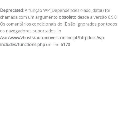
Deprecated
: A função WP_Dependencies->add_data() foi
chamada com um argumento
obsoleto
desde a versão 6.9.0!
Os comentários condicionais do IE são ignorados por todos
os navegadores suportados. in
/var/www/vhosts/automoveis-online.pt/httpdocs/wp-
includes/functions.php
on line
6170
Skip
to
content