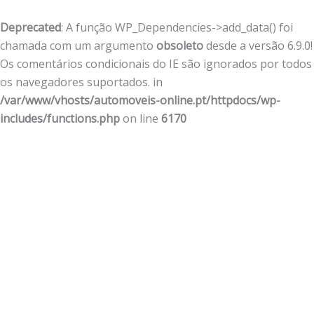
Deprecated
: A função WP_Dependencies->add_data() foi
chamada com um argumento
obsoleto
desde a versão 6.9.0!
Os comentários condicionais do IE são ignorados por todos
os navegadores suportados. in
/var/www/vhosts/automoveis-online.pt/httpdocs/wp-
includes/functions.php
on line
6170
Skip
to
content