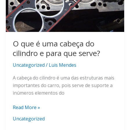
O que é uma cabeça do
cilindro e para que serve?
Uncategorized
/
Luis Mendes
A cabeça do cilindro é uma das estruturas mais
importantes do carro, pois serve de suporte a
inúmeros elementos do
O
Read More »
que
Uncategorized
é
uma