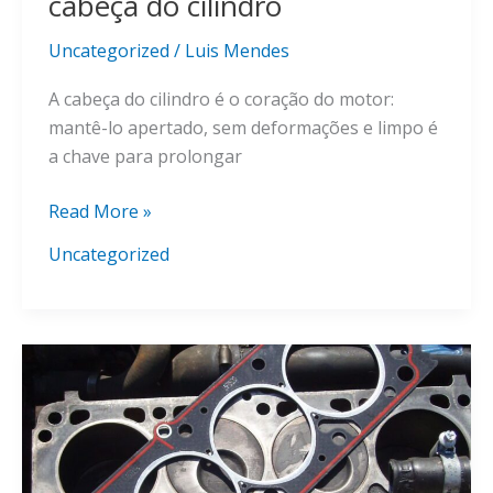
cabeça do cilindro
Uncategorized
/
Luis Mendes
A cabeça do cilindro é o coração do motor:
mantê-lo apertado, sem deformações e limpo é
a chave para prolongar
Dicas
Read More »
de
Uncategorized
manutenção
para
a
cabeça
do
cilindro