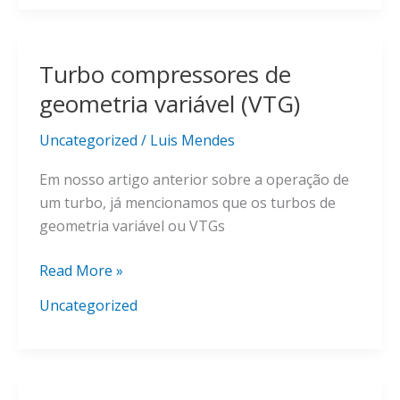
cabeça
do
Turbo compressores de
cilindro
e
geometria variável (VTG)
para
que
Uncategorized
/
Luis Mendes
serve?
Em nosso artigo anterior sobre a operação de
um turbo, já mencionamos que os turbos de
geometria variável ou VTGs
Turbo
Read More »
compressores
Uncategorized
de
geometria
variável
(VTG)