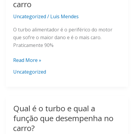
carro
Uncategorized
/
Luis Mendes
O turbo alimentador é o periférico do motor
que sofre o maior dano e é o mais caro.
Praticamente 90%
Falhas
Read More »
frequentes
Uncategorized
no
turbo
e
como
Qual é o turbo e qual a
identificá-
las
função que desempenha no
no
carro?
seu