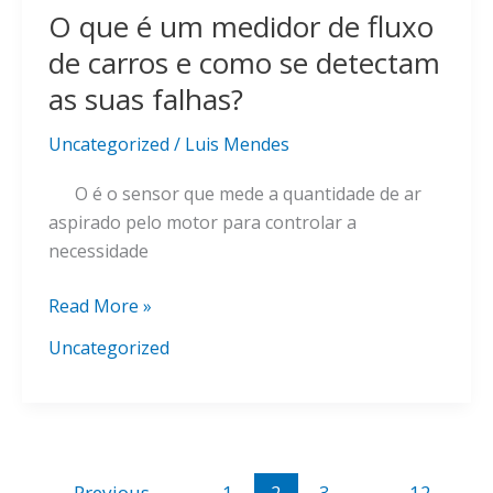
O que é um medidor de fluxo
de carros e como se detectam
as suas falhas?
Uncategorized
/
Luis Mendes
O é o sensor que mede a quantidade de ar
aspirado pelo motor para controlar a
necessidade
O
Read More »
que
Uncategorized
é
um
medidor
de
fluxo
←
Previous
1
2
3
…
12