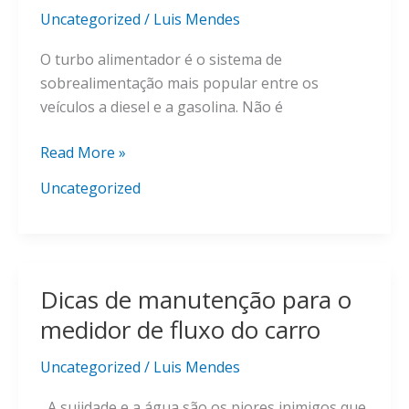
carro
Uncategorized
/
Luis Mendes
O turbo alimentador é o sistema de
sobrealimentação mais popular entre os
veículos a diesel e a gasolina. Não é
Qual
Read More »
é
Uncategorized
o
turbo
e
qual
Dicas de manutenção para o
a
função
medidor de fluxo do carro
que
desempenha
Uncategorized
/
Luis Mendes
no
A sujidade e a água são os piores inimigos que