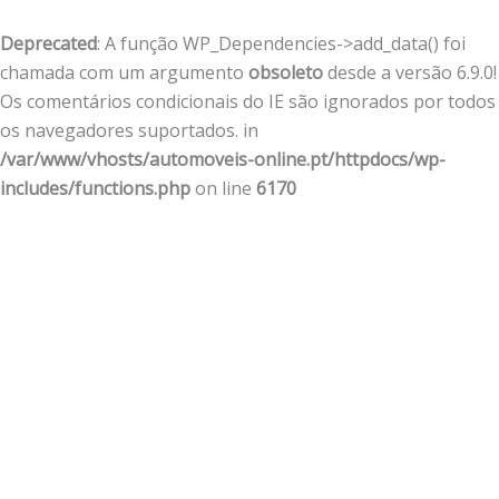
Deprecated
: A função WP_Dependencies->add_data() foi
chamada com um argumento
obsoleto
desde a versão 6.9.0!
Os comentários condicionais do IE são ignorados por todos
os navegadores suportados. in
/var/www/vhosts/automoveis-online.pt/httpdocs/wp-
includes/functions.php
on line
6170
Skip
to
content