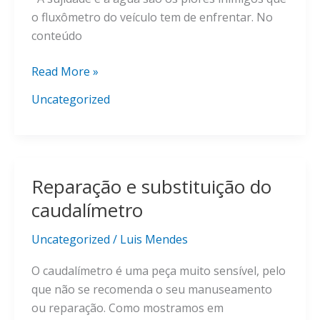
carro?
o fluxômetro do veículo tem de enfrentar. No
conteúdo
Dicas
Read More »
de
Uncategorized
manutenção
para
o
medidor
Reparação e substituição do
de
fluxo
caudalímetro
do
carro
Uncategorized
/
Luis Mendes
O caudalímetro é uma peça muito sensível, pelo
que não se recomenda o seu manuseamento
ou reparação. Como mostramos em