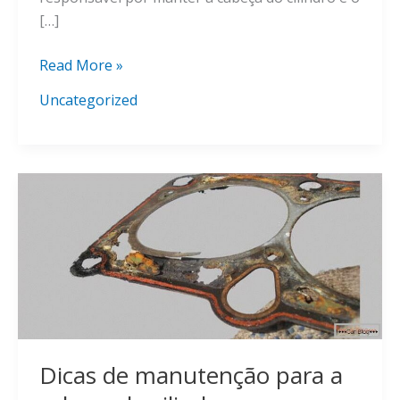
[…]
O
Read More »
que
Uncategorized
é
uma
junta
para
a
cabeça
de
um
carro?
Dicas de manutenção para a