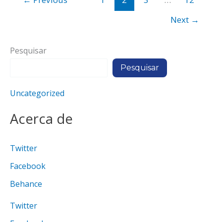
de
carros
Next
→
e
como
Pesquisar
se
Pesquisar
detectam
as
Uncategorized
suas
falhas?
Acerca de
Twitter
Facebook
Behance
Twitter