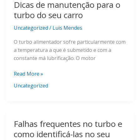
Dicas de manutenção para o
turbo do seu carro
Uncategorized
/
Luis Mendes
O turbo alimentador sofre particularmente com
a temperatura a que é submetido e com a
constante má lubrificação. O motor
Dicas
Read More »
de
Uncategorized
manutenção
para
o
turbo
Falhas frequentes no turbo e
do
seu
como identificá-las no seu
carro