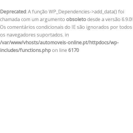
Deprecated
: A função WP_Dependencies->add_data() foi
chamada com um argumento
obsoleto
desde a versão 6.9.0!
Os comentários condicionais do IE são ignorados por todos
os navegadores suportados. in
/var/www/vhosts/automoveis-online.pt/httpdocs/wp-
includes/functions.php
on line
6170
Skip
to
content