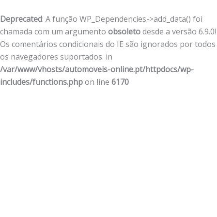
Deprecated
: A função WP_Dependencies->add_data() foi
chamada com um argumento
obsoleto
desde a versão 6.9.0!
Os comentários condicionais do IE são ignorados por todos
os navegadores suportados. in
/var/www/vhosts/automoveis-online.pt/httpdocs/wp-
includes/functions.php
on line
6170
Skip
to
content